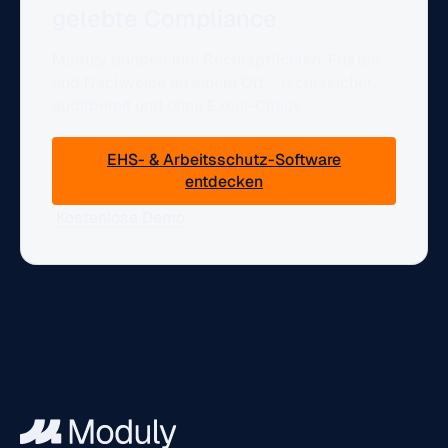
gelebte Compliance
Moduly bündelt Ihre Rechtspflichten, Fristen
und Nachweise an einem Ort – rechtssicher,
auditbereit und ohne Excel-Chaos.
EHS- & Arbeitsschutz-Software
entdecken
Kostenlose Demo