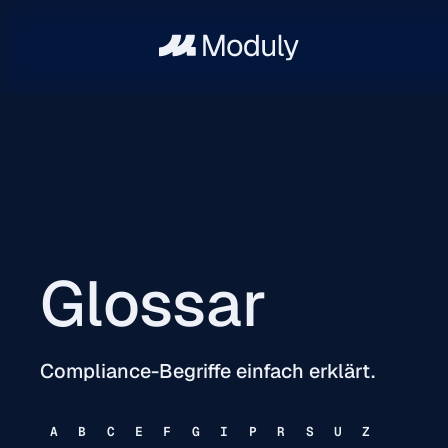
Glossar
Compliance-Begriffe einfach erklärt.
A
B
C
E
F
G
I
P
R
S
U
Z