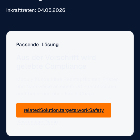
Inkrafttreten: 04.05.2026
Passende Lösung
Aus der Vorschrift wird
gelebte Compliance
Moduly bündelt Ihre Rechtspflichten, Fristen
und Nachweise an einem Ort – rechtssicher,
auditbereit und ohne Excel-Chaos.
relatedSolution.targets.workSafety
Kostenlose Demo