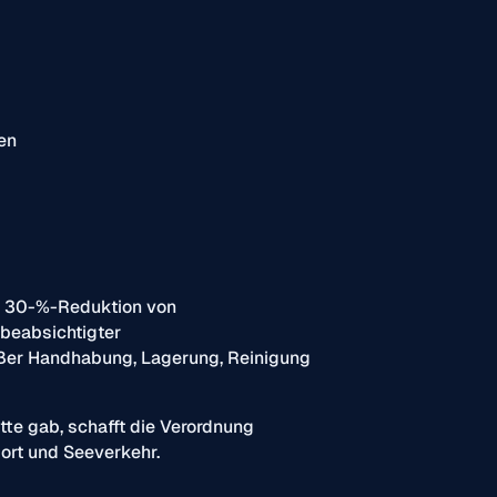
en
ne 30-%-Reduktion von
nbeabsichtigter
äßer Handhabung, Lagerung, Reinigung
te gab, schafft die Verordnung
port und Seeverkehr.