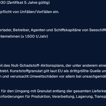
30 (Zertifikat 5 Jahre gültig)
flicht von Unfällen/Vorfällen ein.
rlader, Betreiber, Agenten und Schiffskapitäne von Seeschiff
 Unternehmen (≥ 1.500 t/Jahr)
il des Null-Schadstoff-Aktionsplans, der unter anderem ei
ebt. Kunststoffgranulat gilt laut EU als drittgrößte Quelle u
ion und verursacht Umweltschäden vor allem bei unsachgem
 für den Umgang mit Granulat entlang der gesamten Lieferket
Anforderungen für Produktion, Verarbeitung, Lagerung, Trans