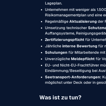
Lageplan.
Unternehmen mit weniger als 1.500 
Risikomanagementplan und eine er
Regelmäßige
Aktualisierung
der 
Umsetzung technischer
Schutzm
Auffangsysteme, Reinigungsgerät
Zertifizierungspflicht
für Unterne
Jährliche
interne Bewertung
für 
Schulungen
für Mitarbeitende mi
Unverzügliche
Meldepflicht
für Vo
EU- und Nicht-EU-Frachtführer mü
Eindämmung/Beseitigung bei Austr
Seetransport-Anforderungen:
Ku
möglichst unter Deck oder in gesc
Was ist zu tun?